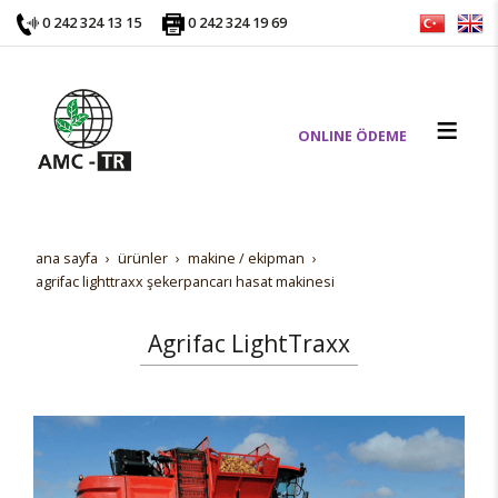
0 242 324 13 15
0 242 324 19 69
ONLINE ÖDEME
ana sayfa
ürünler
maki̇ne / eki̇pman
agrifac lighttraxx şekerpancarı hasat makinesi
Agrifac LightTraxx