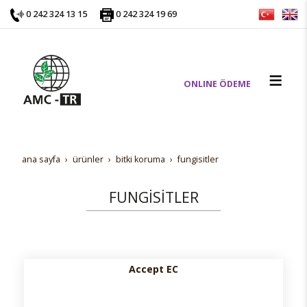
0 242 324 13 15
0 242 324 19 69
ONLINE ÖDEME
ana sayfa
ürünler
bi̇tki̇ koruma
fungi̇si̇tler
FUNGİSİTLER
Accept EC