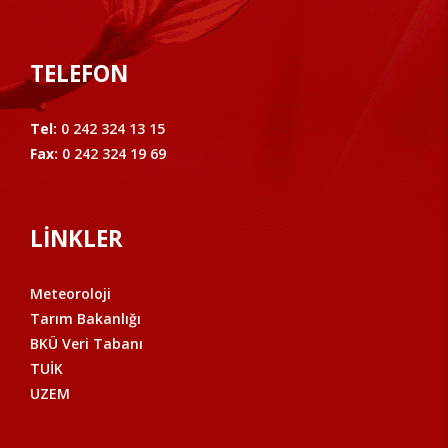
TELEFON
Tel:
0 242 324 13 15
Fax:
0 242 324 19 69
LİNKLER
Meteoroloji
Tarım Bakanlığı
BKÜ Veri Tabanı
TUİK
UZEM