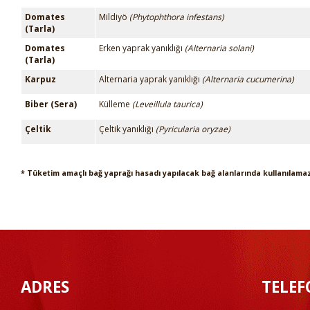
Domates
Mildiyö
(Phytophthora infestans)
(Tarla)
Domates
Erken yaprak yanıklığı
(Alternaria solani)
(Tarla)
Karpuz
Alternaria yaprak yanıklığı
(Alternaria cucumerina)
Biber (Sera)
Külleme
(Leveillula taurica)
Çeltik
Çeltik yanıklığı
(Pyricularia oryzae)
* Tüketim amaçlı bağ yaprağı hasadı yapılacak bağ alanlarında kullanılama
ADRES
TELEF