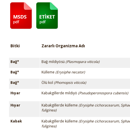
Bitki
Zararlı Organizma Adı
Bağ*
Bağ mildiyösü
(Plasmopara viticola)
Bağ*
Külleme
(Erysiphe necator)
Bağ*
Ölü kol
(Phomopsis viticola)
Hıyar
Kabakgillerde mildiyö
(Pseudoperonospora cubensis)
Hıyar
Kabakgillerde külleme
(Erysiphe cichoracearum, Spha
fuliginea)
Kabak
Kabakgillerde külleme
(Erysiphe cichoracearum, Spha
fuliginea)