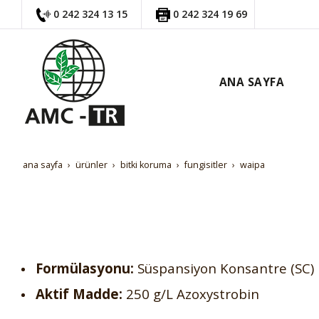
0 242 324 13 15
0 242 324 19 69
ANA SAYFA
ana sayfa
ürünler
bi̇tki̇ koruma
fungi̇si̇tler
waipa
Formülasyonu:
Süspansiyon Konsantre (SC)
Aktif Madde:
250 g/L Azoxystrobin