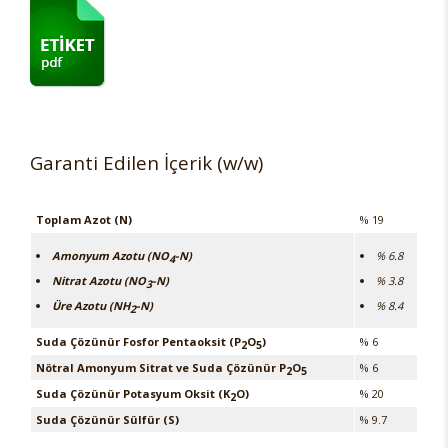
Garanti Edilen İçerik (w/w)
Toplam Azot (N)
% 19
Amonyum Azotu (NO
-N)
% 6.8
4
Nitrat Azotu (NO
-N)
% 3.8
3
Üre Azotu (NH
-N)
% 8.4
2
Suda Çözünür Fosfor Pentaoksit (P
O
)
% 6
2
5
Nötral Amonyum Sitrat ve Suda Çözünür P
O
% 6
2
5
Suda Çözünür Potasyum Oksit (K
O)
% 20
2
Suda Çözünür Sülfür (S)
% 9.7