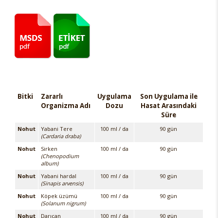
Bitki
Zararlı
Uygulama
Son Uygulama ile
Organizma Adı
Dozu
Hasat Arasındaki
Süre
Nohut
Yabani Tere
100 ml / da
90 gün
(Cardaria draba)
Nohut
Sirken
100 ml / da
90 gün
(Chenopodium
album)
Nohut
Yabani hardal
100 ml / da
90 gün
(Sinapis arvensis)
Nohut
Köpek üzümü
100 ml / da
90 gün
(Solanum nigrum)
Nohut
Darıcan
100 ml / da
90 gün