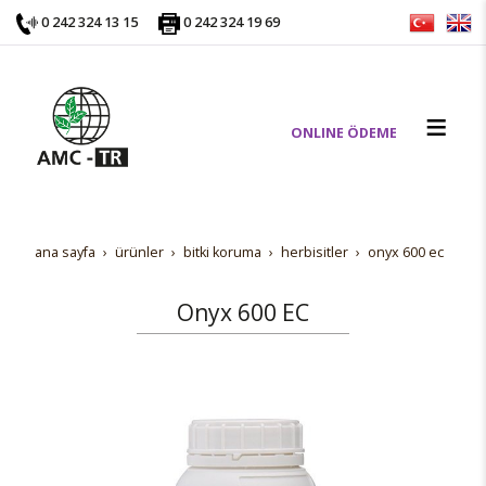
0 242 324 13 15
0 242 324 19 69
ONLINE ÖDEME
ana sayfa
ürünler
bi̇tki̇ koruma
herbi̇si̇tler
onyx 600 ec
Onyx 600 EC