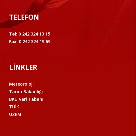
TELEFON
Tel:
0 242 324 13 15
Fax:
0 242 324 19 69
LİNKLER
Meteoroloji
Tarım Bakanlığı
BKÜ Veri Tabanı
TUİK
UZEM