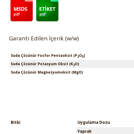
Garanti Edilen İçerik (w/w)
Suda Çözünür Fosfor Pentaoksit (P
O
)
2
5
Suda Çözünür Potasyum Oksit (K
O)
2
Suda Çözünür Magnezyumoksit (MgO)
Bitki
Uygulama Dozu
Yaprak