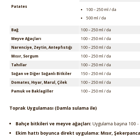
Patates
100 – 250 ml / da
500 ml / da
Bağ
100 – 250 ml / da
Meyve Ağaçları
100 – 250 ml / da
Narenciye, Zeytin, Antepfıstığı
100 – 250 ml / da
Mısır, Sorgum
100 – 250 ml / da
Tahıllar
100 – 250 ml / da
Soğan ve Diğer Soğanlı Bitkiler
150 – 250 ml / da
Domates, Hıyar, Marul, Çilek
100 – 250 ml / da
Pamuk ve Baklagiller
100 – 250 ml / da
Toprak Uygulaması (Damla sulama ile)
Bahçe bitkileri ve meyve ağaçları:
Uygulama başına 100 -
Ekim hattı boyunca direkt uygulama: Mısır, Şekerpancar