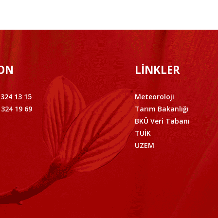
ON
LİNKLER
 324 13 15
Meteoroloji
 324 19 69
Tarım Bakanlığı
BKÜ Veri Tabanı
TUİK
UZEM