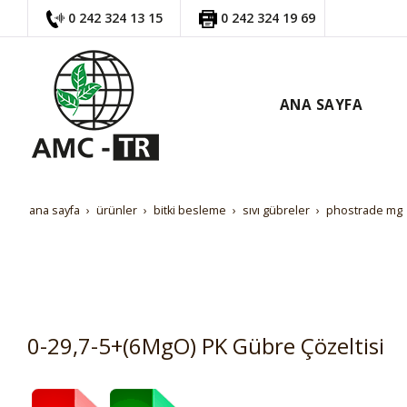
0 242 324 13 15
0 242 324 19 69
ANA SAYFA
ana sayfa
ürünler
bi̇tki̇ besleme
sivi gübreler
phostrade mg
0-29,7-5+(6MgO) PK Gübre Çözeltisi