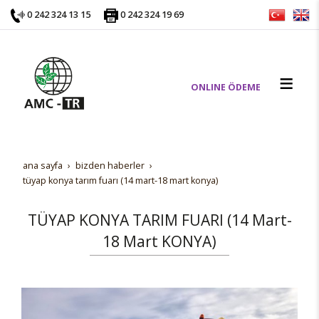
0 242 324 13 15
0 242 324 19 69
ONLINE ÖDEME
ana sayfa
bi̇zden haberler
tüyap konya tarim fuari (14 mart-18 mart konya)
TÜYAP KONYA TARIM FUARI (14 Mart-
18 Mart KONYA)