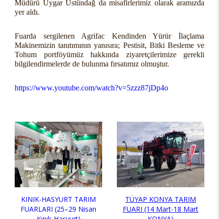
Müdürü Uygar Üstündağ da misafirlerimiz olarak aramızda
yer aldı.
Fuarda sergilenen Agrifac Kendinden Yürür İlaçlama
Makinemizin tanıtımının yanısıra; Pestisit, Bitki Besleme ve
Tohum portföyümüz hakkında ziyaretçilerimize gerekli
bilgilendirmelerde de bulunma fırsatımız olmuştur.
https://www.youtube.com/watch?v=5zzz87jDp4o
KINIK-HASYURT TARIM
TÜYAP KONYA TARIM
FUARLARI (25–29 Nisan
FUARI (14 Mart-18 Mart
Kınık-Hasyurt)
KONYA)