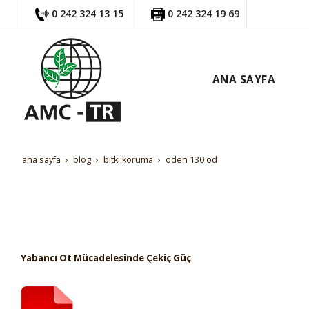
0 242 324 13 15
0 242 324 19 69
ANA SAYFA
ana sayfa
blog
bi̇tki̇ koruma
oden 130 od
Yabancı Ot Mücadelesinde Çekiç Güç