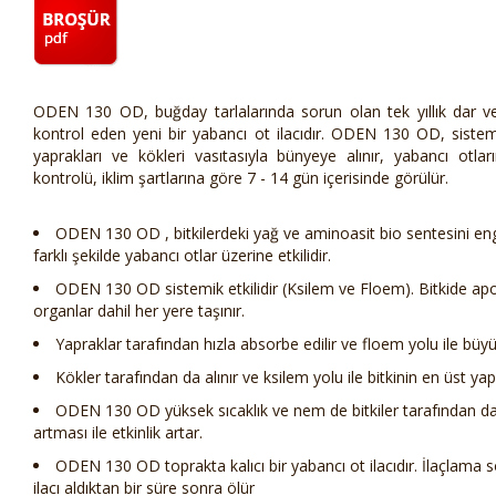
ODEN 130 OD, buğday tarlalarında sorun olan tek yıllık dar ve 
kontrol eden yeni bir yabancı ot ilacıdır. ODEN 130 OD, sistemi
yaprakları ve kökleri vasıtasıyla bünyeye alınır, yabancı otlar
kontrolü, iklim şartlarına göre 7 - 14 gün içerisinde görülür.
ODEN 130 OD , bitkilerdeki yağ ve aminoasit bio sentesini enge
farklı şekilde yabancı otlar üzerine etkilidir.
ODEN 130 OD sistemik etkilidir (Ksilem ve Floem). Bitkide apo
organlar dahil her yere taşınır.
Yapraklar tarafından hızla absorbe edilir ve floem yolu ile büy
Kökler tarafından da alınır ve ksilem yolu ile bitkinin en üst y
ODEN 130 OD yüksek sıcaklık ve nem de bitkiler tarafından daha
artması ile etkinlik artar.
ODEN 130 OD toprakta kalıcı bir yabancı ot ilacıdır. İlaçlama s
ilacı aldıktan bir süre sonra ölür