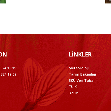
ON
LİNKLER
 324 13 15
Meteoroloji
 324 19 69
Tarım Bakanlığı
BKÜ Veri Tabanı
TUİK
UZEM