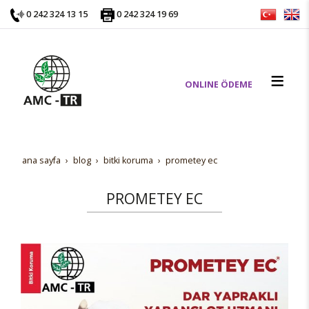
0 242 324 13 15
0 242 324 19 69
ONLINE ÖDEME
ana sayfa
blog
bi̇tki̇ koruma
prometey ec
PROMETEY EC